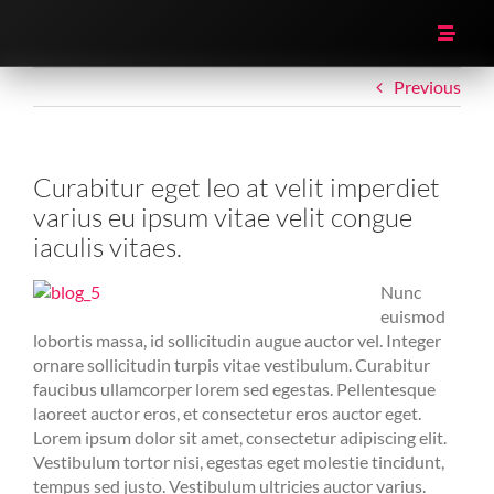
Skip
to
Toggle
content
Naviga
Previous
HOME
RESUME
Curabitur eget leo at velit imperdiet
varius eu ipsum vitae velit congue
iaculis vitaes.
FILTERS
Nunc
euismod
Michael vs. Food
lobortis massa, id sollicitudin augue auctor vel. Integer
ornare sollicitudin turpis vitae vestibulum. Curabitur
faucibus ullamcorper lorem sed egestas. Pellentesque
laoreet auctor eros, et consectetur eros auctor eget.
Lorem ipsum dolor sit amet, consectetur adipiscing elit.
Vestibulum tortor nisi, egestas eget molestie tincidunt,
tempus sed justo. Vestibulum ultricies auctor varius.